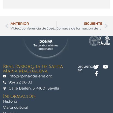
ANTERIOR
SIGUIENTE
Vídeo: conferencia de José María Goyarrola sobre ‘corregir al que se equivoca»
Jornada de formación de acólitos de la feligresía
Real Parroquia de Santa
Síguenos
en
María Magdalena
info@rpmagdalena.org
954 22 96 03
Calle Bailén, 5, 41001 Sevilla
Información
Historia
Visita cultural