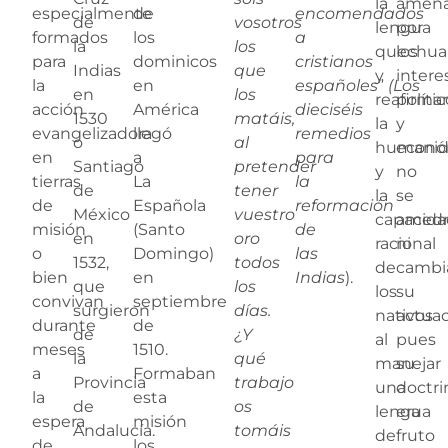
la
amena
especialmente
de
encomendados
de
vosotros
lengua
por
formados
los
a
la
los
quechua
los
para
dominicos
cristianos
Indias
que
y
intere
la
en
españoles
”
(Los
en
los
reafirma
polític
acción
América
dieciséis
1530
matáis,
la
y
evangelizadora
llegó
remedios
o
al
humani
econó
en
a
para
Santiago
pretender
y
no
tierras
La
la
de
tener
la
se
de
Española
reformación
México
vuestro
capacid
amedr
misión
(Santo
de
en
oro
racional
ni
o
Domingo)
las
1532,
todos
de
cambi
bien
en
Indias
).
que
los
los
su
convivan
septiembre
surgieron
días.
nativos
actuac
durante
de
de
¿Y
al
pues
meses
1510.
la
qué
manejar
su
a
Formaban
Provincia
trabajo
una
doctri
la
esta
de
os
lengua
era
espera
misión
Andalucía.
tomáis
de
fruto
de
los