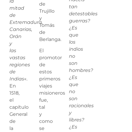
la
de
tan
mitad
Trujillo
detestables
de
y
guerras?
Extremadura,
Tomás
¿Es
Canarias,
de
que
Orán
Berlanga.
los
y
indios
las
El
no
vastas
promotor
son
regiones
de
hombres?
de
estos
¿Es
Indias
«.
primeros
que
En
viajes
no
1518,
misioneros
son
el
fue,
racionales
capítulo
tal
y
General
y
libres?
de
como
¿Es
la
se