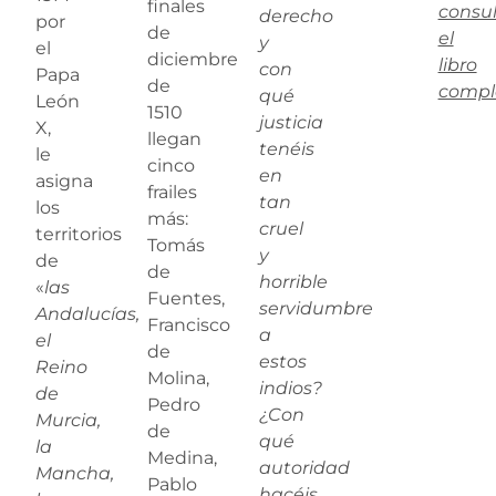
finales
consul
derecho
por
de
el
y
el
diciembre
libro
con
Papa
de
compl
qué
León
1510
justicia
X,
llegan
tenéis
le
cinco
en
asigna
frailes
tan
los
más:
cruel
territorios
Tomás
y
de
de
horrible
«
las
Fuentes,
servidumbre
Andalucías,
Francisco
a
el
de
estos
Reino
Molina,
indios?
de
Pedro
¿Con
Murcia,
de
qué
la
Medina,
autoridad
Mancha,
Pablo
hacéis