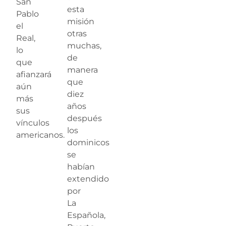
San
esta
Pablo
misión
el
otras
Real,
muchas,
lo
de
que
manera
afianzará
que
aún
diez
más
años
sus
después
vínculos
los
americanos.
dominicos
se
habían
extendido
por
La
Española,