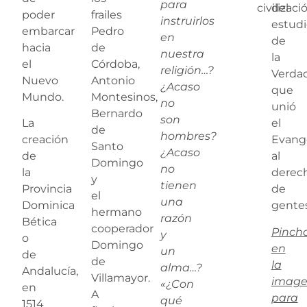
para
civilizaci
del
poder
frailes
instruirlos
estudi
embarcar
Pedro
en
de
hacia
de
nuestra
la
el
Córdoba,
religión…?
Verda
Nuevo
Antonio
¿Acaso
que
Mundo.
Montesinos,
no
unió
Bernardo
son
La
el
de
hombres?
creación
Evang
Santo
¿Acaso
de
al
Domingo
no
la
derec
y
tienen
Provincia
de
el
una
Dominica
gentes
hermano
razón
Bética
cooperador
Pinch
y
o
Domingo
en
un
de
de
la
alma…?
Andalucía,
Villamayor.
imag
«¿Con
en
A
para
qué
1514