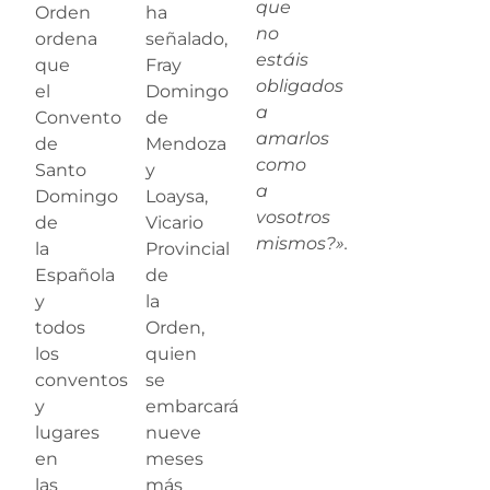
que
Orden
ha
no
ordena
señalado,
estáis
que
Fray
obligados
el
Domingo
a
Convento
de
amarlos
de
Mendoza
como
Santo
y
a
Domingo
Loaysa,
vosotros
de
Vicario
mismos?».
la
Provincial
Española
de
y
la
todos
Orden,
los
quien
conventos
se
y
embarcará
lugares
nueve
en
meses
las
más