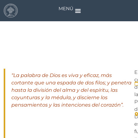
MENÚ
Grupo de Biblia
E
“La palabra de Dios es viva y eficaz, más
c
cortante que una espada de dos filos; y penetra
d
hasta la división del alma y del espíritu, las
l
coyunturas y la médula, y discierne los
P
pensamientos y las intenciones del corazón”.
d
D
e
f