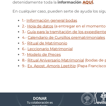
detenidamente toda la
información
AQUÍ
.
En cualquier caso, pueden serte de ayuda los si
1.-
Información general bodas
2.-
Hoja de datos
(a entregar en el momento 
3.-
Guía para la tramitación de los expedien
4.-
Calendario de Cursillos prematrimoniales
5.-
Ritual de Matrimonio
6.-
Leccionario Matrimonial
7.-
Modelo de Preces
8.-
Ritual Aniversario Matrimonial
(bodas de p
9.-
Ex. Apost.
Amoris Laetitia
(Papa Francisco