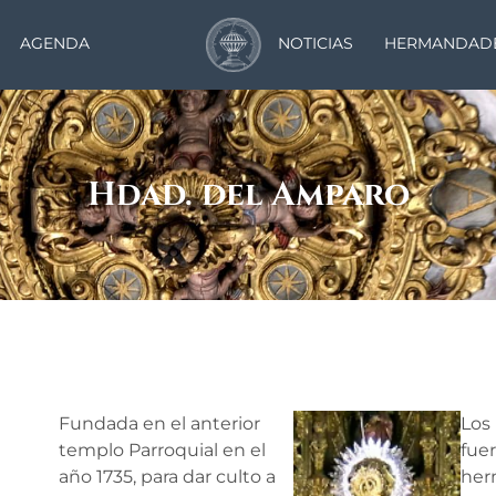
AGENDA
NOTICIAS
HERMANDAD
Hdad. del Amparo
Fundada en el anterior
Los
templo Parroquial en el
fuer
año 1735, para dar culto a
her