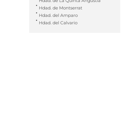
Hdad. de La Quinta Angustia
Hdad. de Montserrat
Hdad. del Amparo
Hdad. del Calvario