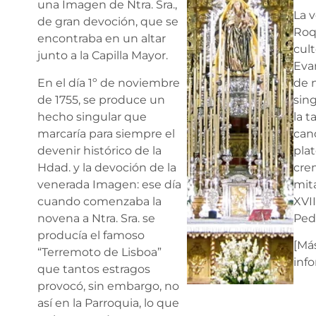
una Imagen de Ntra. Sra.,
La 
de gran devoción, que se
Roq
encontraba en un altar
cult
junto a la Capilla Mayor.
Eva
En el día 1º de noviembre
de n
de 1755, se produce un
sin
hecho singular que
la t
marcaría para siempre el
cand
devenir histórico de la
pla
Hdad. y la devoción de la
cre
venerada Imagen: ese día
mita
cuando comenzaba la
XVII
novena a Ntra. Sra. se
Pedr
producía el famoso
[Má
“Terremoto de Lisboa”
inf
que tantos estragos
provocó, sin embargo, no
así en la Parroquia, lo que