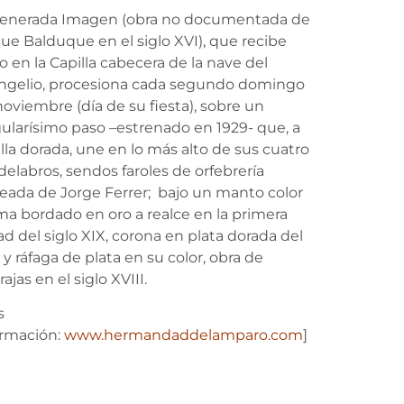
venerada Imagen (obra no documentada de
ue Balduque en el siglo XVI), que recibe
o en la Capilla cabecera de la nave del
ngelio, procesiona cada segundo domingo
oviembre (día de su fiesta), sobre un
gularísimo paso –estrenado en 1929- que, a
alla dorada, une en lo más alto de sus cuatro
elabros, sendos faroles de orfebrería
teada de Jorge Ferrer; bajo un manto color
ma bordado en oro a realce en la primera
d del siglo XIX, corona en plata dorada del
 y ráfaga de plata en su color, obra de
ajas en el siglo XVIII.
s
ormación:
www.hermandaddelamparo.com
]