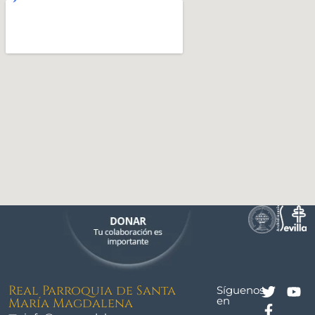
Real Parroquia de Santa
Síguenos
en
María Magdalena