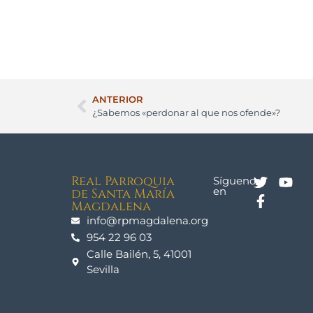
ANTERIOR
¿Sabemos «perdonar al que nos ofende»?
Real Parroquia
Síguenos
en
de Santa María
Magdalena
info@rpmagdalena.org
954 22 96 03
Calle Bailén, 5, 41001
Sevilla