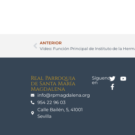
ANTERIOR
Vídeo: Función Principal de Instituto de la He
Real Parroquia
Síguenos
en
de Santa María
Magdalena
info@rpmagdalena.org
954 22 96 03
Calle Bailén, 5, 41001
Sevilla