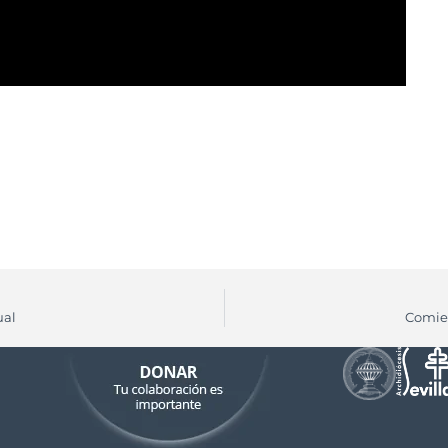
ual
Comien