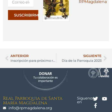
RPMagdalena
SUSCRIBIRME
ANTERIOR
SIGUIENTE
Inscripción para próximo retiro Emaús hombres
Día de la Parroquia 2023
Real Parroquia de Santa
Síguenos
en
María Magdalena
info@rpmagdalena.org