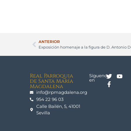
ANTERIOR
Exposición homenaje a la figura de D. Antonio
Real Parroquia
Síguenos
en
de Santa María
Magdalena
info@rpmagdalena.org
954 22 96 03
Calle Bailén, 5, 41001
Sevilla