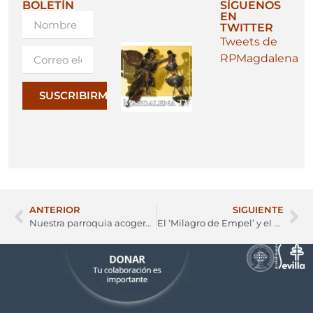
BOLETÍN
SÍGUENOS
EN
TWITTER
Tweets de
RPMagdalena
SUSCRIBIRME
ANTERIOR
SIGUIENTE
Nuestra parroquia acogerá una exposición sobre Juan Martínez Montañés
El ‘Milagro de Empel’ y el origen de la solemnidad de la Inmaculada Concepción