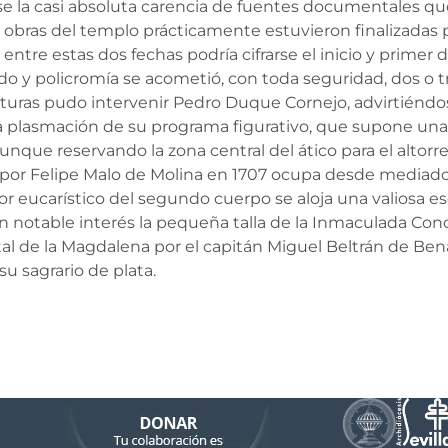
rse la casi absoluta carencia de fuentes documentales q
 obras del templo prácticamente estuvieron finalizadas 
ntre estas dos fechas podría cifrarse el inicio y primer de
rado y policromía se acometió, con toda seguridad, dos o t
lturas pudo intervenir Pedro Duque Cornejo, advirtiéndo
a plasmación de su programa figurativo, que supone una 
unque reservando la zona central del ático para el altorr
por Felipe Malo de Molina en 1707 ocupa desde mediados d
or eucarístico del segundo cuerpo se aloja una valiosa 
un notable interés la pequeña talla de la Inmaculada Co
de la Magdalena por el capitán Miguel Beltrán de Benav
su sagrario de plata.