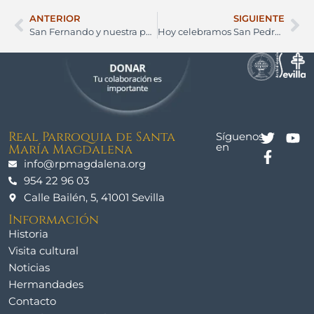
ANTERIOR
SIGUIENTE
San Fernando y nuestra parroquia
Hoy celebramos San Pedro y San Pablo
Real Parroquia de Santa
Síguenos
en
María Magdalena
info@rpmagdalena.org
954 22 96 03
Calle Bailén, 5, 41001 Sevilla
Información
Historia
Visita cultural
Noticias
Hermandades
Contacto