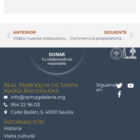
ANTERIOR
SIGUIENTE
Vídeo: nuevas restauraciones del patrimonio de la parroquia
Convivencia preparatoria para el Sacramento de la Confirmación
Real Parroquia de Santa
Síguenos
en
María Magdalena
info@rpmagdalena.org
954 22 96 03
Calle Bailén, 5, 41001 Sevilla
Información
Historia
Visita cultural