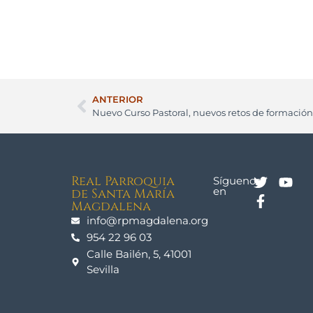
ANTERIOR
Nuevo Curso Pastoral, nuevos retos de formación
Real Parroquia
Síguenos
en
de Santa María
Magdalena
info@rpmagdalena.org
954 22 96 03
Calle Bailén, 5, 41001
Sevilla