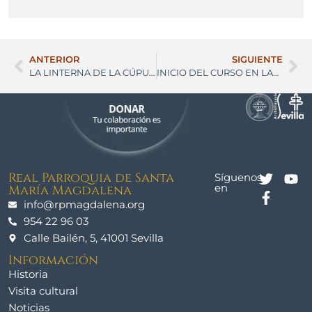
ANTERIOR
SIGUIENTE
LA LINTERNA DE LA CÚPULA RECUPERA SU ESPLENDOR ORIGINAL
INICIO DEL CURSO EN LAS HERMANDADES DE LA FELIGRESÍA
Real Parroquia de Santa
Síguenos
en
María Magdalena
info@rpmagdalena.org
954 22 96 03
Calle Bailén, 5, 41001 Sevilla
Información
Historia
Visita cultural
Noticias