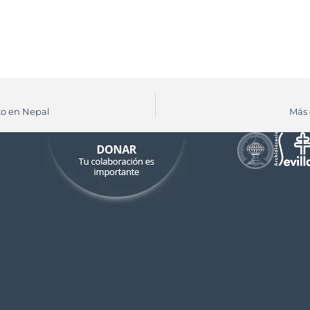
to en Nepal
Más 