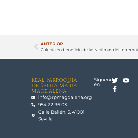
ANTERIOR
Colecta en beneficio de las víctimas del terremo
Real Parroquia
Síguenos
en
de Santa María
Magdalena
info@rpmagdalena.org
954 22 96 03
Calle Bailén, 5, 41001
Sevilla