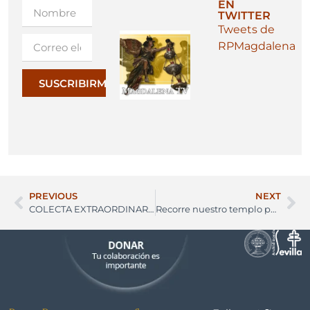
EN
TWITTER
Tweets de
RPMagdalena
SUSCRIBIRME
PREVIOUS
NEXT
COLECTA EXTRAORDINARIA PARA SUFRAGAR LAS OBRAS DE LA LINTERNA
Recorre nuestro templo parroquial sin moverte de casa