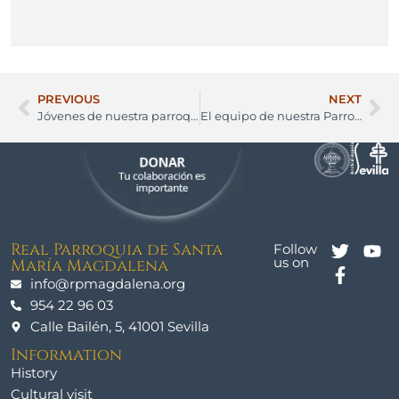
PREVIOUS
NEXT
Jóvenes de nuestra parroquia vencedores del primer torneo de fútbol interparroquial
El equipo de nuestra Parroquia se enfrentará al del Seminario y al de la Guardia Civil
Real Parroquia de Santa
Follow
us on
María Magdalena
info@rpmagdalena.org
954 22 96 03
Calle Bailén, 5, 41001 Sevilla
Information
History
Cultural visit