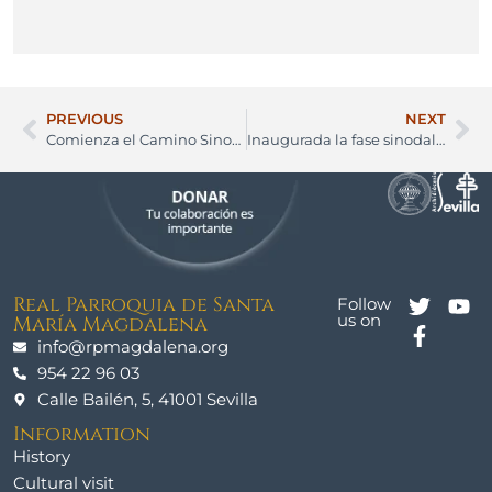
PREVIOUS
NEXT
Comienza el Camino Sinodal en nuestra Parroquia
Inaugurada la fase sinodal en nuestra parroquia
Real Parroquia de Santa
Follow
us on
María Magdalena
info@rpmagdalena.org
954 22 96 03
Calle Bailén, 5, 41001 Sevilla
Information
History
Cultural visit