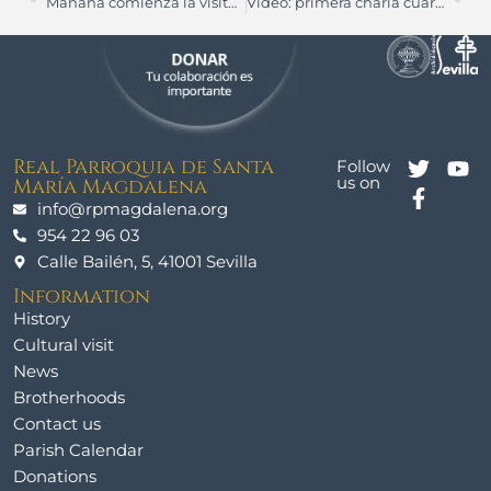
Mañana comienza la visita pastoral del obispo auxiliar
Vídeo: primera charla cuaresmal sobre los pecados capitales
Real Parroquia de Santa
Follow
us on
María Magdalena
info@rpmagdalena.org
954 22 96 03
Calle Bailén, 5, 41001 Sevilla
Information
History
Cultural visit
News
Brotherhoods
Contact us
Parish Calendar
Donations