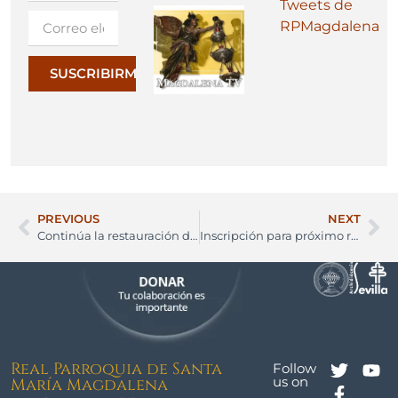
Tweets de
RPMagdalena
SUSCRIBIRME
PREVIOUS
NEXT
Continúa la restauración de la última fase de la Nave del Evangelio
Inscripción para próximo retiro Emaús hombres
Real Parroquia de Santa
Follow
us on
María Magdalena